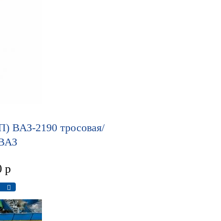
П) ВАЗ-2190 тросовая/
 ВАЗ
0
р