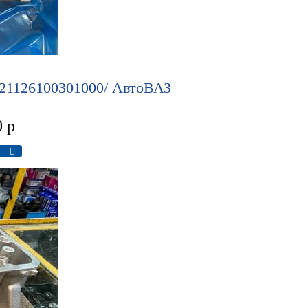
 21126100301000/ АвтоВАЗ
0
р